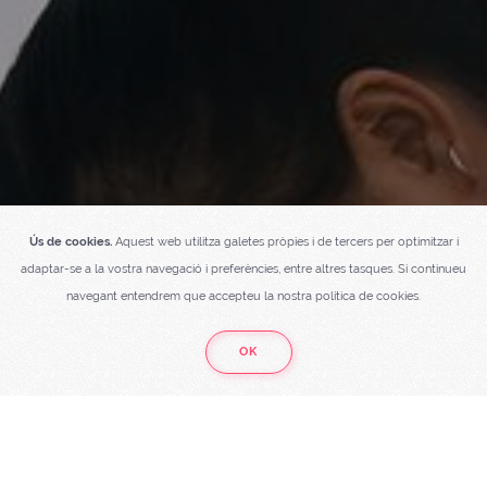
Ús de cookies.
Aquest web utilitza galetes pròpies i de tercers per optimitzar i
adaptar-se a la vostra navegació i preferències, entre altres tasques. Si continueu
navegant entendrem que accepteu la nostra política de cookies.
OK