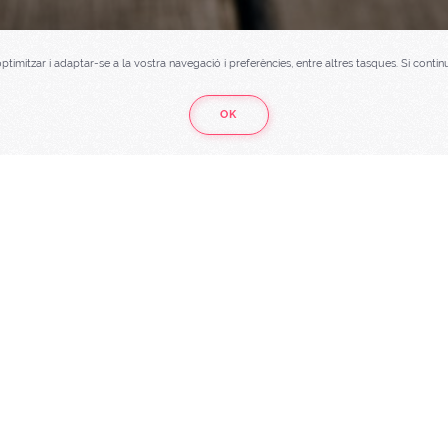
optimitzar i adaptar-se a la vostra navegació i preferències, entre altres tasques. Si co
OK
Copyright © 2018
Bubo Sports Events.
Tots els drets reservats.
E-mail:
info@bubosportsevents.com