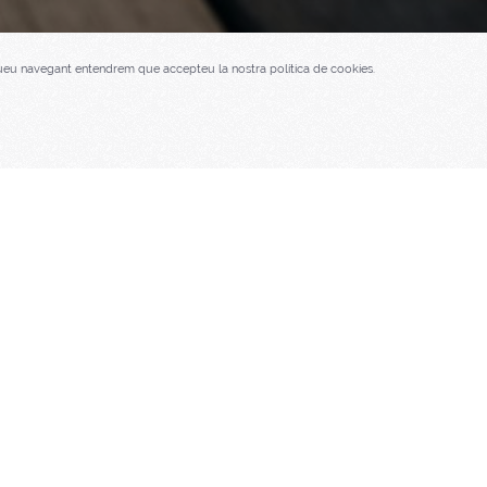
ntinueu navegant entendrem que accepteu la nostra política de cookies.